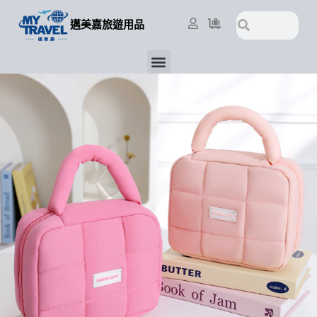
跳
搜
搜
至
邁美嘉旅遊用品
尋
尋
主
要
選
內
單
容