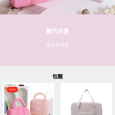
旅遊必加裝的外掛
旅遊必加裝的外掛
旅遊必加裝的外掛
奶油感的觸感
奶油感的觸感
奶油感的觸感
輕巧方便
輕巧方便
輕巧方便
蛋糕系列化妝包
摺疊旅行收納包
蛋糕系列化妝包
摺疊旅行收納包
蛋糕系列化妝包
摺疊旅行收納包
雲朵手提包
雲朵手提包
雲朵手提包
包類
原
目
始
前
Sale!
價
價
格：
格：
NT$279。
NT$229。