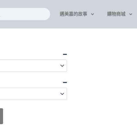
搜
邁美嘉的故事
購物商城
尋