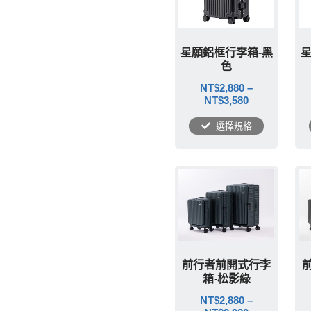
星願鋁框行李箱-黑
星
色
NT$
2,880
–
NT$
3,580
選擇規格
前行者前開式行李
箱-松影綠
NT$
2,880
–