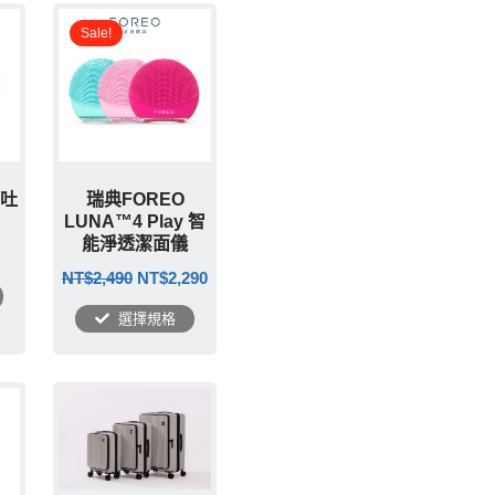
原
目
始
前
Sale!
價
價
格：
格：
NT$2,490。
NT$2,290。
-吐
瑞典FOREO
LUNA™4 Play 智
能淨透潔面儀
NT$
2,490
NT$
2,290
選擇規格