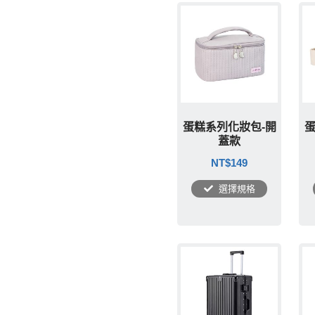
蛋糕系列化妝包-開
蛋
蓋款
NT$
149
選擇規格