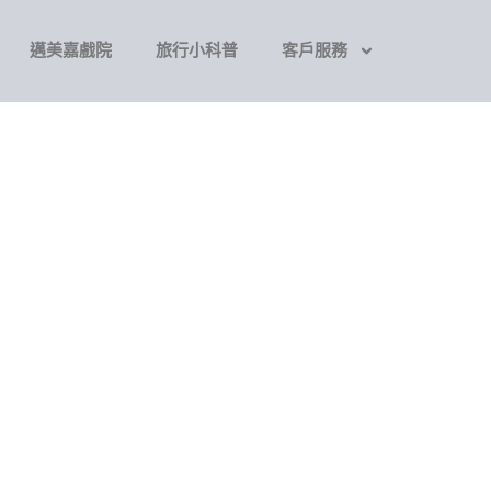
邁美嘉戲院
旅行小科普
客戶服務