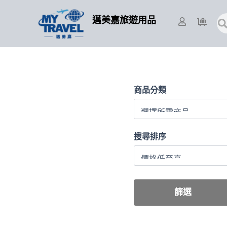
跳
至
搜
邁美嘉旅遊用品
尋
主
要
內
容
商品分類
搜尋排序
篩選