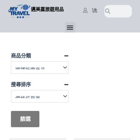
跳
搜
搜
邁美嘉旅遊用品
至
尋
尋
主
要
選
內
單
容
商品分類
搜尋排序
篩選