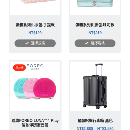
蛋糕系列化妝包-手提款
蛋糕系列化妝包-吐司款
NT$
129
NT$
219
選擇規格
選擇規格
原
目
始
前
Sale!
價
價
格：
格：
NT$2,490。
NT$2,290。
瑞典FOREO LUNA™4 Play
星願鋁框行李箱-黑色
智能淨透潔面儀
NT$
2,880
–
NT$
3,580