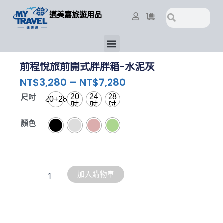
跳
搜
搜
邁美嘉旅遊用品
至
尋
尋
主
要
選
內
單
前程悅旅前開式胖胖箱-水泥灰
容
NT$
3,280
–
NT$
7,280
前
20
24
28
尺吋
20+28
程
吋
吋
吋
悅
顏色
旅
前
開
式
胖
胖
加入購物車
箱-
水
泥
灰