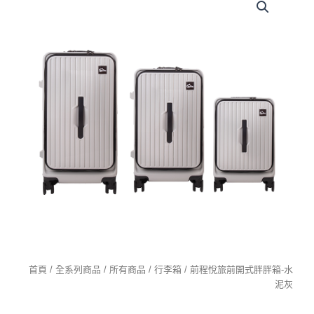
數
量
首頁
/
全系列商品
/
所有商品
/
行李箱
/ 前程悅旅前開式胖胖箱-水
泥灰