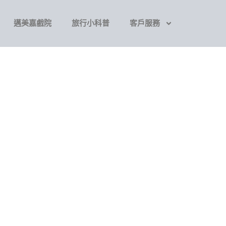
邁美嘉戲院
旅行小科普
客戶服務