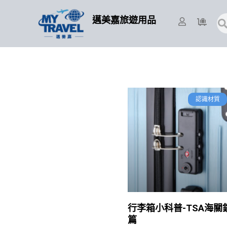
跳
至
搜
邁美嘉旅遊用品
尋
主
要
內
容
認識材質
行李箱小科普-TSA海關
篇