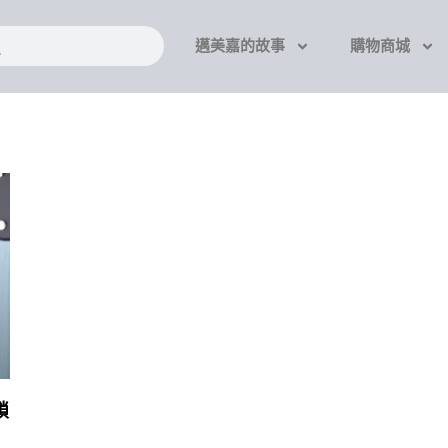
搜
邁美嘉的故事
購物商城
尋
鎖